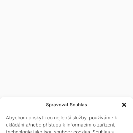
Spravovat Souhlas
Kontakt
Adresa:
Nádražní 716, 672
Abychom poskytli co nejlepší služby, používáme k
01 Moravský Krumlov
ukládání a/nebo přístupu k informacím o zařízení,
PŘIHLÁSIT K ODBĚRU
technologie jako jsou soubory cookies. Souhlas s
Moravský Krumlov:
(+420)